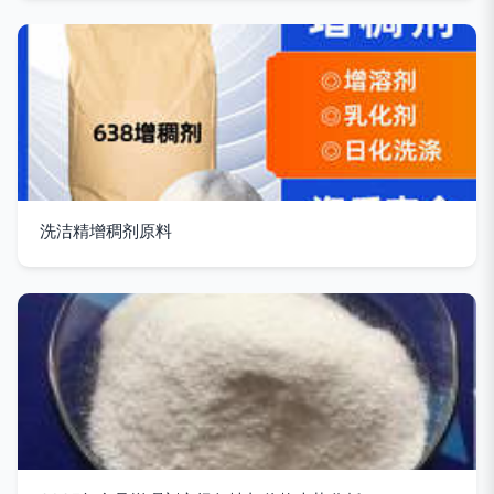
洗洁精增稠剂原料